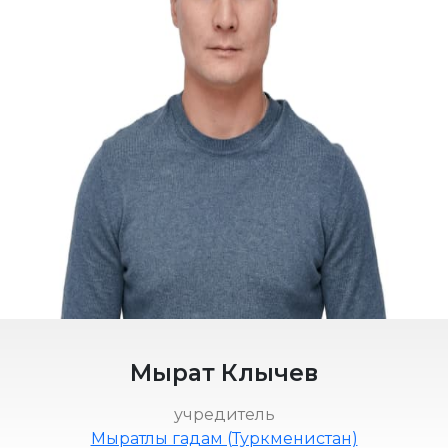
Мырат Клычев
учредитель
Мыратлы гадам (Туркменистан)